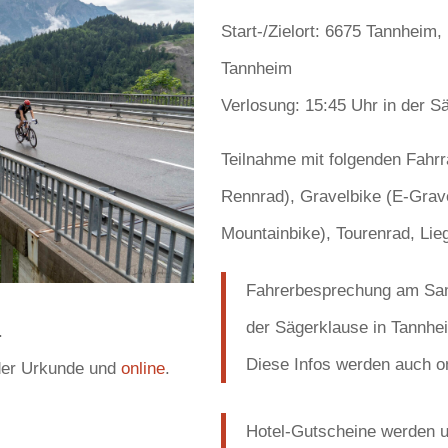
Start-/Zielort: 6675 Tannhei
Tannheim
Verlosung: 15:45 Uhr in der S
Teilnahme mit folgenden Fahrr
Rennrad), Gravelbike (E-Grave
Mountainbike), Tourenrad, Lie
Fahrerbesprechung am Sams
der Sägerklause in Tannhe
.
Diese Infos werden auch on
f der Urkunde und
online
.
Hotel-Gutscheine werden un