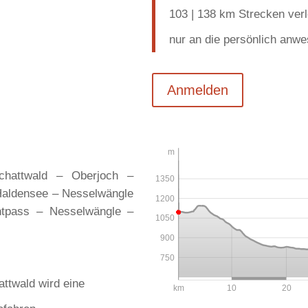
103 | 138 km Strecken ver
nur an die persönlich anw
Anmelden
m
hattwald – Oberjoch –
1350
Haldensee – Nesselwängle
1200
tpass – Nesselwängle –
1050
900
750
attwald wird eine
km
10
20